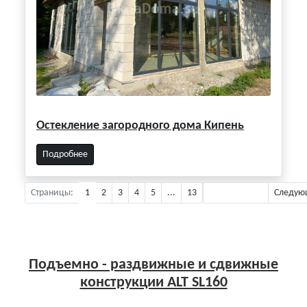
Остекление загородного дома Кипень
Подробнее
Страницы:
1
2
3
4
5
...
13
Предыдущая
Следую
Подъемно - раздвижные и сдвижные
конструкции ALT SL160