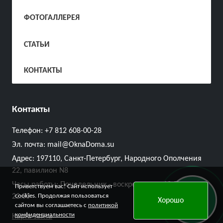
ФОТОГАЛЛЕРЕЯ
СТАТЬИ
КОНТАКТЫ
Контакты
Телефон:
+7 812 608-00-28
Эл. почта:
mail@OknaDoma.su
Адрес:
197110, Санкт-Петербург, Народного Ополчения
22, павилион N8
Часы работы: Понедельник - воскресенье с 10:00 до
Приветствуем вас! Сайт использует
Онлайн
cookies. Продолжая пользоваться
22:00
Хорошо
заявка
сайтом вы соглашаетесь с
политикой
конфиденциальности
Карта сайта