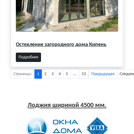
Остекление загородного дома Кипень
Подробнее
Страницы:
1
2
3
4
5
...
13
Предыдущая
Следую
Лоджия шириной 4500 мм.