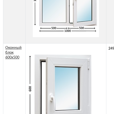
Оконный
24
блок
600x500